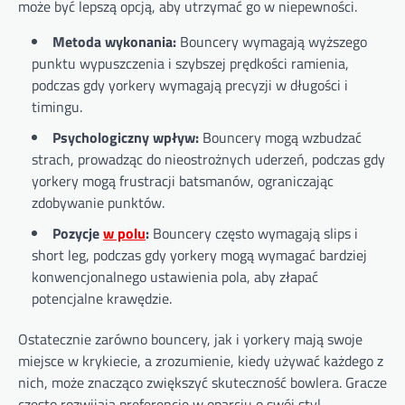
może być lepszą opcją, aby utrzymać go w niepewności.
Metoda wykonania:
Bouncery wymagają wyższego
punktu wypuszczenia i szybszej prędkości ramienia,
podczas gdy yorkery wymagają precyzji w długości i
timingu.
Psychologiczny wpływ:
Bouncery mogą wzbudzać
strach, prowadząc do nieostrożnych uderzeń, podczas gdy
yorkery mogą frustracji batsmanów, ograniczając
zdobywanie punktów.
Pozycje
w polu
:
Bouncery często wymagają slips i
short leg, podczas gdy yorkery mogą wymagać bardziej
konwencjonalnego ustawienia pola, aby złapać
potencjalne krawędzie.
Ostatecznie zarówno bouncery, jak i yorkery mają swoje
miejsce w krykiecie, a zrozumienie, kiedy używać każdego z
nich, może znacząco zwiększyć skuteczność bowlera. Gracze
często rozwijają preferencje w oparciu o swój styl