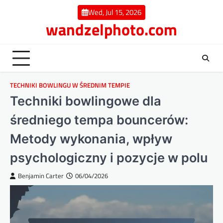
Skip
Wed, Jul 15, 2026
to
wandzelphoto.com
content
TECHNIKI BOWLINGU W ŚREDNIM TEMPIE
Techniki bowlingowe dla
średniego tempa bouncerów:
Metody wykonania, wpływ
psychologiczny i pozycje w polu
Benjamin Carter
06/04/2026