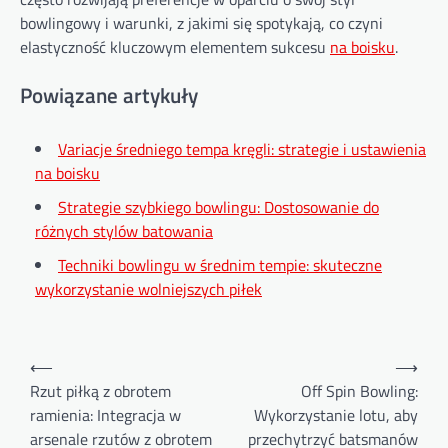
bowlingowy i warunki, z jakimi się spotykają, co czyni
elastyczność kluczowym elementem sukcesu
na boisku
.
Powiązane artykuły
Variacje średniego tempa kręgli: strategie i ustawienia
na boisku
Strategie szybkiego bowlingu: Dostosowanie do
różnych stylów batowania
Techniki bowlingu w średnim tempie: skuteczne
wykorzystanie wolniejszych piłek
Post
⟵
⟶
navigation
Rzut piłką z obrotem
Off Spin Bowling:
ramienia: Integracja w
Wykorzystanie lotu, aby
arsenale rzutów z obrotem
przechytrzyć batsmanów