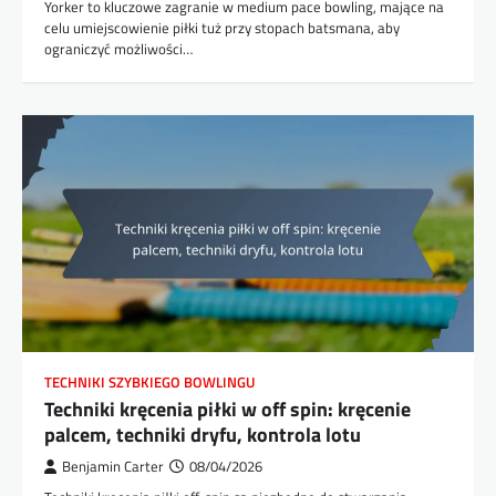
Yorker to kluczowe zagranie w medium pace bowling, mające na
celu umiejscowienie piłki tuż przy stopach batsmana, aby
ograniczyć możliwości…
TECHNIKI SZYBKIEGO BOWLINGU
Techniki kręcenia piłki w off spin: kręcenie
palcem, techniki dryfu, kontrola lotu
Benjamin Carter
08/04/2026