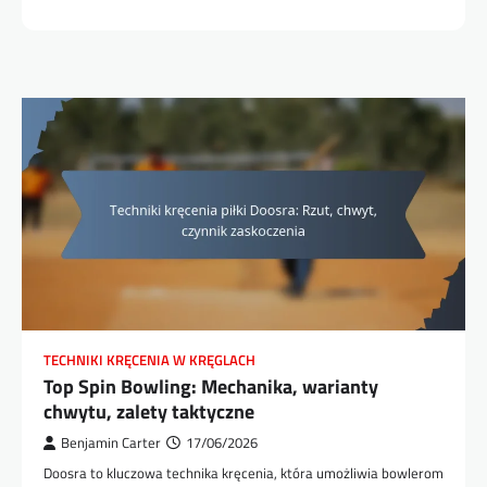
TECHNIKI KRĘCENIA W KRĘGLACH
Top Spin Bowling: Mechanika, warianty
chwytu, zalety taktyczne
Benjamin Carter
17/06/2026
Doosra to kluczowa technika kręcenia, która umożliwia bowlerom