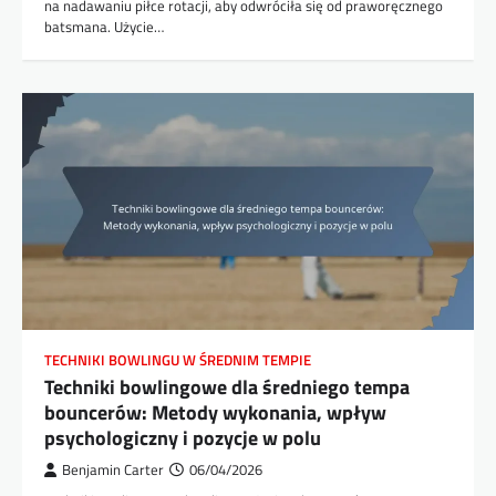
na nadawaniu piłce rotacji, aby odwróciła się od praworęcznego
batsmana. Użycie…
TECHNIKI BOWLINGU W ŚREDNIM TEMPIE
Techniki bowlingowe dla średniego tempa
bouncerów: Metody wykonania, wpływ
psychologiczny i pozycje w polu
Benjamin Carter
06/04/2026