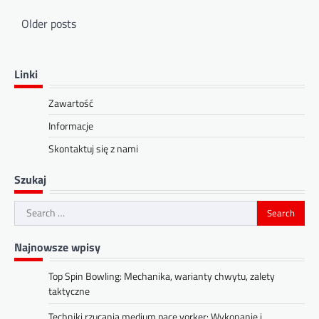
Posts
Older posts
navigation
Linki
Zawartość
Informacje
Skontaktuj się z nami
Szukaj
Search
for:
Najnowsze wpisy
Top Spin Bowling: Mechanika, warianty chwytu, zalety
taktyczne
Techniki rzucania medium pace yorker: Wykonanie i